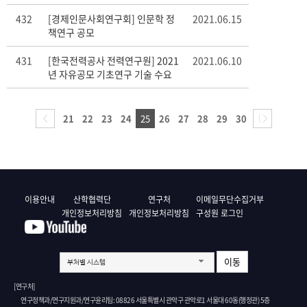
내
432
[경제인문사회연구회] 인문학 정
2021.06.15
책연구 공모
431
[한국전력공사 전력연구원] 2021
2021.06.10
년 자유공모 기초연구 기술 수요
조사 알림
21
22
23
24
25
26
27
28
29
30
이용안내
산학협력단
연구처
이메일무단수집거부
개인정보처리방침
개인정보처리방침
구성원 로그인
이동
부처별 시스템
[연구처]
연구정책과/연구지원과/연구윤리팀: 08826 서울특별시 관악구 관악로1 서울대 60동(행정관) 5층