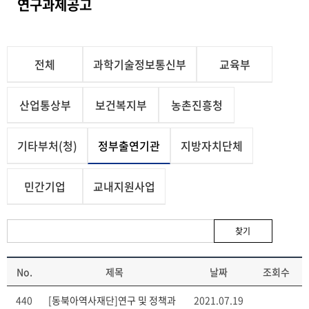
연구과제공고
전체
과학기술정보통신부
교육부
산업통상부
보건복지부
농촌진흥청
기타부처(청)
정부출연기관
지방자치단체
민간기업
교내지원사업
찾기
No.
제목
날짜
조회수
440
[동북아역사재단]연구 및 정책과
2021.07.19