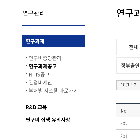
연구
연구관리
연구과제
전체
연구비중앙관리
정부출연
연구과제공고
NTIS공고
간접비계산
10건 보기
부처별 시스템 바로가기
R&D 교육
No.
연구비 집행 유의사항
302
301