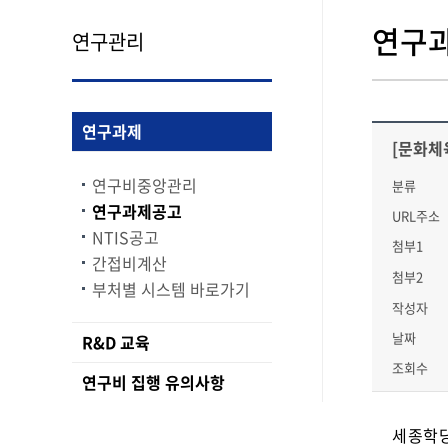
연구
연구관리
연구과제
[문화체
연구비중앙관리
분류
연구과제공고
URL주소
NTIS공고
첨부1
간접비계산
첨부2
부처별 시스템 바로가기
작성자
날짜
R&D 교육
조회수
연구비 집행 유의사항
세종학당