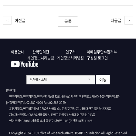
이전글
다음글
목록
이용안내
산학협력단
연구처
이메일무단수집거부
개인정보처리방침
개인정보처리방침
구성원 로그인
이동
부처별 시스템
[연구처]
연구정책과/연구지원과/연구윤리팀: 08826 서울특별시 관악구 관악로1 서울대 60동(행정관) 5층
[산학협력단] Tel. 02-880-4000 Fax. 02-888-2029
운영기획실/연구비관리실: 08826 서울특별시 관악구 관악로1 서울대 연구공원 942동 5층
지식재산전략실: 08826 서울특별시 관악구 관악로1 서울대 연구공원 943동
연건분원: 03080 서울특별시 종로구 대학로 103(연건동) 8동 114호
Copyright 2024 SNU Office of Research Affairs, R&DB Foundation All Right Reserved