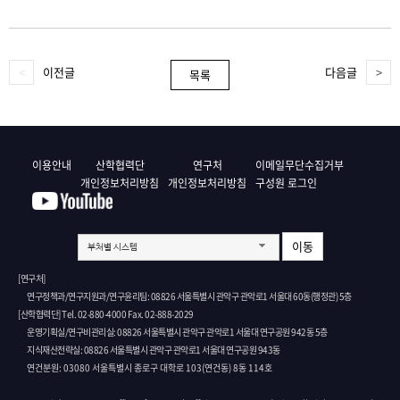
이전글
다음글
목록
이용안내
산학협력단
연구처
이메일무단수집거부
개인정보처리방침
개인정보처리방침
구성원 로그인
이동
부처별 시스템
[연구처]
연구정책과/연구지원과/연구윤리팀: 08826 서울특별시 관악구 관악로1 서울대 60동(행정관) 5층
[산학협력단] Tel. 02-880-4000 Fax. 02-888-2029
운영기획실/연구비관리실: 08826 서울특별시 관악구 관악로1 서울대 연구공원 942동 5층
지식재산전략실: 08826 서울특별시 관악구 관악로1 서울대 연구공원 943동
연건분원: 03080 서울특별시 종로구 대학로 103(연건동) 8동 114호