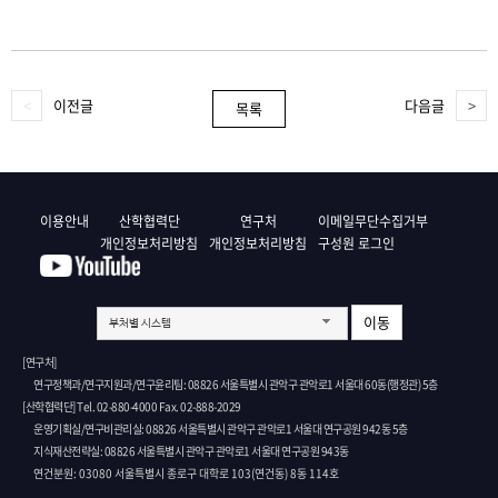
이전글
다음글
목록
이용안내
산학협력단
연구처
이메일무단수집거부
개인정보처리방침
개인정보처리방침
구성원 로그인
이동
부처별 시스템
[연구처]
연구정책과/연구지원과/연구윤리팀: 08826 서울특별시 관악구 관악로1 서울대 60동(행정관) 5층
[산학협력단] Tel. 02-880-4000 Fax. 02-888-2029
운영기획실/연구비관리실: 08826 서울특별시 관악구 관악로1 서울대 연구공원 942동 5층
지식재산전략실: 08826 서울특별시 관악구 관악로1 서울대 연구공원 943동
연건분원: 03080 서울특별시 종로구 대학로 103(연건동) 8동 114호