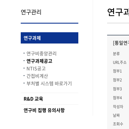
연구
연구관리
연구과제
[통일연
연구비중앙관리
분류
연구과제공고
URL주소
NTIS공고
첨부1
간접비계산
첨부2
부처별 시스템 바로가기
첨부3
첨부4
R&D 교육
작성자
연구비 집행 유의사항
날짜
조회수