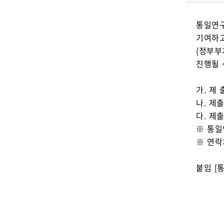
통일연구
기여하고
(정부부
진행될 
가. 제
나. 제
다. 제출
※ 통일
※ 연락
붙임 [