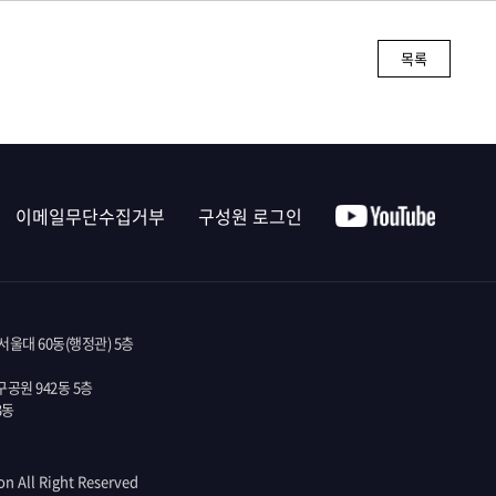
목록
이메일무단수집거부
구성원 로그인
울대 60동(행정관) 5층
공원 942동 5층
3동
on All Right Reserved