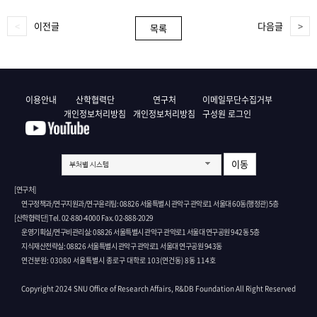
이전글
다음글
목록
이용안내
산학협력단
연구처
이메일무단수집거부
개인정보처리방침
개인정보처리방침
구성원 로그인
이동
부처별 시스템
[연구처]
연구정책과/연구지원과/연구윤리팀: 08826 서울특별시 관악구 관악로1 서울대 60동(행정관) 5층
[산학협력단] Tel. 02-880-4000 Fax. 02-888-2029
운영기획실/연구비관리실: 08826 서울특별시 관악구 관악로1 서울대 연구공원 942동 5층
지식재산전략실: 08826 서울특별시 관악구 관악로1 서울대 연구공원 943동
연건분원: 03080 서울특별시 종로구 대학로 103(연건동) 8동 114호
Copyright 2024 SNU Office of Research Affairs, R&DB Foundation All Right Reserved