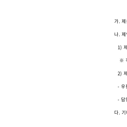
가. 제
나. 
1) 제
※ 직종
2) 
- 우편
- 담당자
다. 기
- 단