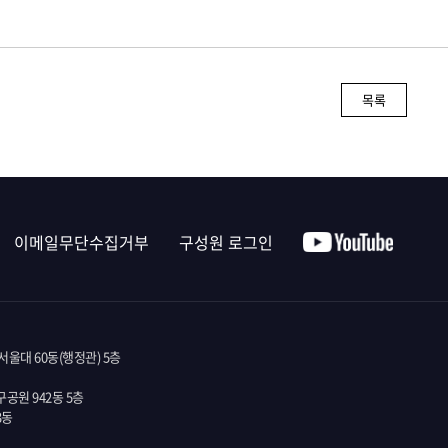
목록
이메일무단수집거부
구성원 로그인
울대 60동(행정관) 5층
공원 942동 5층
3동