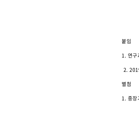
- 중
붙임
1. 연
2. 2
별첨
1. 중