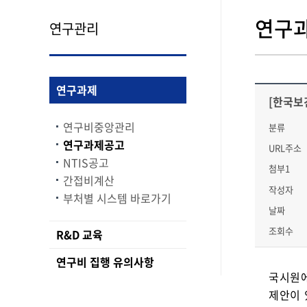
연구
연구관리
연구과제
[한국보
연구비중앙관리
분류
연구과제공고
URL주소
NTIS공고
첨부1
간접비계산
작성자
부처별 시스템 바로가기
날짜
조회수
R&D 교육
연구비 집행 유의사항
국시원에
제안이 