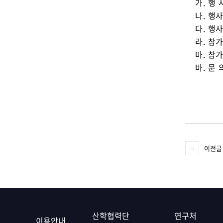
가. 행
나. 행사일
다. 행
라. 참
마. 참가
바. 문 
이전글
산학협력단
연구처
이용안내