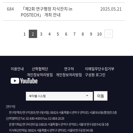
684
「제2회 연구행정 지식잔치 in
2025.05.21
POSTECH」 개최 안내
1
2
3
4
5
6
7
8
9
10
이용안내
산학협력단
연구처
이메일무단수집거부
개인정보처리방침
개인정보처리방침
구성원 로그인
이동
부처별 시스템
[연구처]
연구정책과/연구지원과/연구윤리팀: 08826 서울특별시 관악구 관악로1 서울대 60동(행정관) 5층
[산학협력단] Tel. 02-880-4000 Fax. 02-888-2029
운영기획실/연구비관리실: 08826 서울특별시 관악구 관악로1 서울대 연구공원 942동 5층
지식재산전략실: 08826 서울특별시 관악구 관악로1 서울대 연구공원 943동