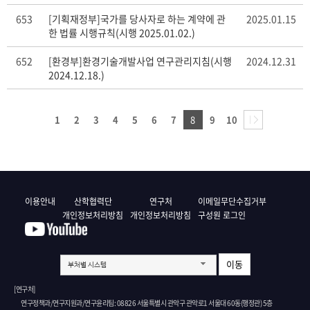
653
[기획재정부]국가를 당사자로 하는 계약에 관
2025.01.15
한 법률 시행규칙(시행 2025.01.02.)
652
[환경부]환경기술개발사업 연구관리지침(시행
2024.12.31
2024.12.18.)
1
2
3
4
5
6
7
8
9
10
이용안내
산학협력단
연구처
이메일무단수집거부
개인정보처리방침
개인정보처리방침
구성원 로그인
이동
부처별 시스템
[연구처]
연구정책과/연구지원과/연구윤리팀: 08826 서울특별시 관악구 관악로1 서울대 60동(행정관) 5층