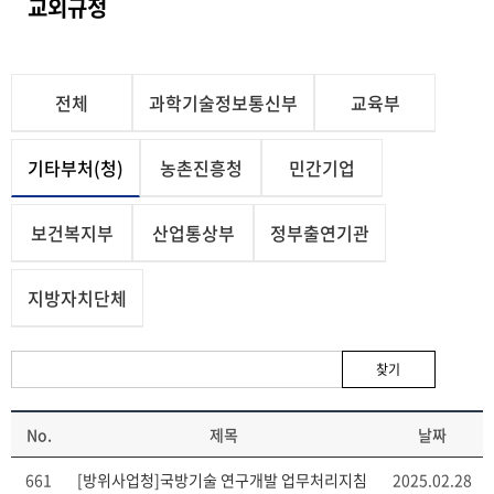
교외규정
전체
과학기술정보통신부
교육부
기타부처(청)
농촌진흥청
민간기업
보건복지부
산업통상부
정부출연기관
지방자치단체
찾기
No.
제목
날짜
661
[방위사업청]국방기술 연구개발 업무처리지침
2025.02.28