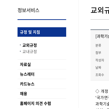
교외
정보서비스
규정 및 지침
[과학기
교외규정
분류
교내규정
첨부
작성자
자료실
날짜
뉴스레터
조회수
카드뉴스
◇ 개정
채용
‘국가연
홈페이지 의견 수렴
과학기술