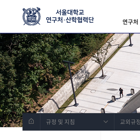
연구처
규정 및 지침
교외규