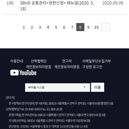
196
SRnD 공통관리<권한신청> 매뉴얼(2020. 5.
2020.09.09
18)
1
2
3
4
5
6
7
8
9
10
이용안내
산학협력단
연구처
이메일무단수집거부
개인정보처리방침
개인정보처리방침
구성원 로그인
이동
부처별 시스템
[연구처]
연구정책과/연구지원과/연구윤리팀: 08826 서울특별시 관악구 관악로1 서울대 60동(행정관) 5층
[산학협력단] Tel. 02-880-4000 Fax. 02-888-2029
운영기획실/연구비관리실: 08826 서울특별시 관악구 관악로1 서울대 연구공원 942동 5층
지식재산전략실: 08826 서울특별시 관악구 관악로1 서울대 연구공원 943동
연건분원: 03080 서울특별시 종로구 대학로 103(연건동) 8동 114호