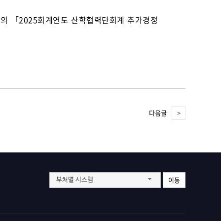
의 「2025회계연도 산학협력단회계 추가경정
다음글
이동
부처별 시스템