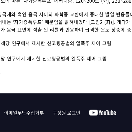
온도에 따른 ‘자가증폭루프’ 메커니즘. 120~200도 (좌), 230~280
양극재와 흑연 음극 사이의 화학종 교환에서 중대한 발열 반응들
내는 ‘자가증폭루프’ 때문임을 밝혀내었다 [그림2 (좌)]. 게다
 음극 표면에 석출 된 리튬과 반응하며 급격한 온도 상승에 중대한
 해당 연구에서 제시한 신코팅공법의 열폭주 제어 그림
.
이메일무단수집거부
구성원 로그인