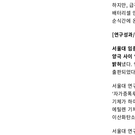
하지만, 
배터리셀 
순식간에 온
[연구성과
서울대 임
양극 사이
밝혀
냈다.
출판되었다
서울대 연
‘자가증폭
기체가 하
에틸렌 기
이산화탄소
서울대 연