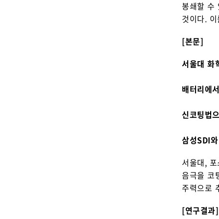
봉쇄할 수
것이다. 
[본문]
서울대 화학
배터리에서
신코팅법으
삼성SDI
서울대, 포
음극을 코
주력으로 
[연구결과]