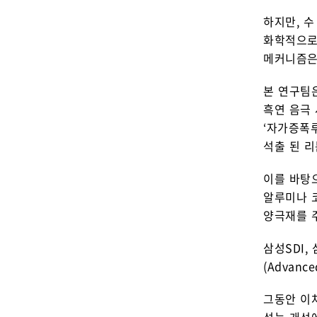
하지만, 
화학적으로
메커니즘은
본 연구팀
흑연 음극
‘자가증폭루
석출 된 리
이를 바탕
알루미나 
양극재를 
삼성SDI
(Advanc
그동안 이