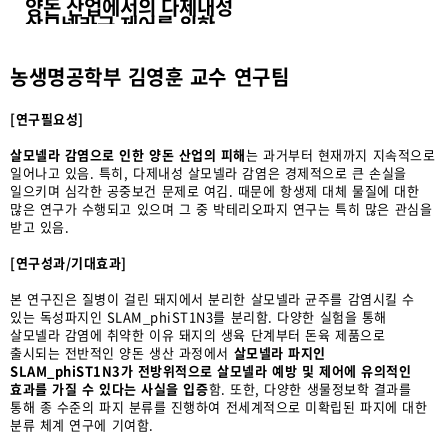
양돈 산업에서의 다제내성
살모넬라균 제어를 위한
Cornellvirus 속 신생 박
테리오파지
농생명공학부 김영훈 교수 연구팀
SLAM_phiST1N3의 분
자유전학적 특성 규명
[연구필요성]
살모넬라 감염으로 인한 양돈 산업의 피해
는 과거부터 현재까지 지속적으로
일어나고 있음. 특히, 다제내성 살모넬라 감염은 경제적으로 큰 손실을
일으키며 심각한 공중보건 문제로 여김. 때문에 항생제 대체 물질에 대한
많은 연구가 수행되고 있으며 그 중 박테리오파지 연구는 특히 많은 관심을
받고 있음.
[연구성과/기대효과]
본 연구진은 질병이 걸린 돼지에서 분리한 살모넬라 균주를 감염시킬 수
있는 독성파지인 SLAM_phiST1N3를 분리함. 다양한 실험을 통해
살모넬라 감염에 취약한 이유 돼지의 생육 단계부터 돈육 제품으로
출시되는 전반적인 양돈 생산 과정에서
살모넬라 파지인
SLAM_phiST1N3가 전방위적으로 살모넬라 예방 및 제어에 유의적인
효과를 가질 수 있다는 사실을 입증
함. 또한, 다양한 생물정보학 결과를
통해 종 수준의 파지 분류를 진행하여 전세계적으로 미확립된 파지에 대한
분류 체계 연구에 기여함.