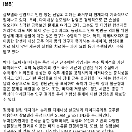
[본문]
살모넬라 감염으로 인한 양돈 산업의 피해는 과거부터 현재까지 지속적으로
일어나고 있다. 특히, 다제내성 살모넬라 감염은 경제적으로 큰 손실을
일으키며 심각한 공중보건 문제로 여기고 있다. 고농도 및 다양한 항생제를
처리하더라도 제어되지 않는 슈퍼버그의 등장으로 인해 병원균 억제를 위한
항생제 대체 물질에 대한 많은 연구가 수행되고 있다. 특히, 박테리오파지를
이용한 항생제 내성 균주 억제 등의 연구가 증가하는 추세이며, 항생제로
치료 되지 않던 세균성 질병을 치료하는 파지 요법 등이 수행되면서 주목
받고 있다.
박테리오파지(=파지)는 특정 세균 균주에만 감염되는 숙주 특이성을 가진
바이러스로, 특히 독성파지의 경우 숙주 세균에 감염된 뒤에 수십에서
수백개의 비리온을 생성한 후 숙주 세균을 용해시키며 빠져나오는 증식성을
가지고 있다. 그러한 특성들로 인해 장내 균총 불균형을 야기하는 항생제와
달리 소량으로도 특정 병원균만을 표적하여 죽이기 때문에 장내 불균형과
같은 문제를 해결할 수 있다. 또한, 파지에 저항성이 생긴 세균은 종종 그
독성이 약해진다는 연구 결과를 통해 저항성 문제에 대한 안정성을 확보할
수 있다.
질병에 걸린 돼지에서 분리된 다제내성 살모넬라 타이피뮤리움 균주를
이용하여 살모넬라 독성파지인 SLAM_phiST1N3를 분리하였다.
투과전자현미경 분석을 통한 형태학적인 특징과 유전체 기반의 다양한
생물정보학 결과를 이용한 파지 분류를 진행하였다. 또한, 본 실험실에
기구축되어 있는 장 모사 시스템인 FIMM (Fermentation of the