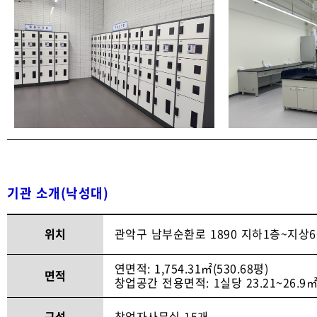
기관 소개(낙성대)
위치
관악구 남부순환로 1890 지하1층~지상
연면적: 1,754.31㎡(530.68평)
면적
창업공간 전용면적: 1실당 23.21~26.9㎡
구성
창업자사무실 15개