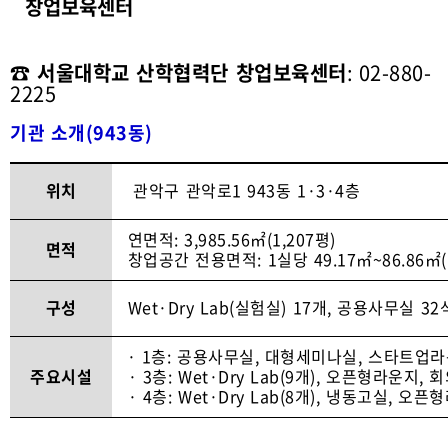
창업보육센터
☎ 서울대학교 산학협력단 창업보육센터
: 02-880-
2225
기관 소개(943동)
위치
관악구 관악로1 943동 1·3·4층
연면적: 3,985.56㎡(1,207평)
면적
창업공간 전용면적: 1실당 49.17㎡~86.86㎡(
구성
Wet·Dry Lab(실험실) 17개, 공용사무실 32
· 1층: 공용사무실, 대형세미나실, 스타트업라
주요시설
· 3층: Wet·Dry Lab(9개), 오픈형라운지,
· 4층: Wet·Dry Lab(8개), 냉동고실, 오