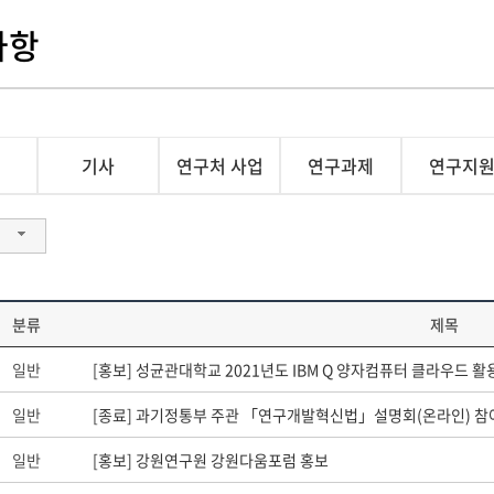
사항
기사
연구처 사업
연구과제
연구지
분류
제목
일반
[홍보] 성균관대학교 2021년도 IBM Q 양자컴퓨터 클라우드 활
일반
[종료] 과기정통부 주관 「연구개발혁신법」설명회(온라인) 참여 수요
일반
[홍보] 강원연구원 강원다움포럼 홍보