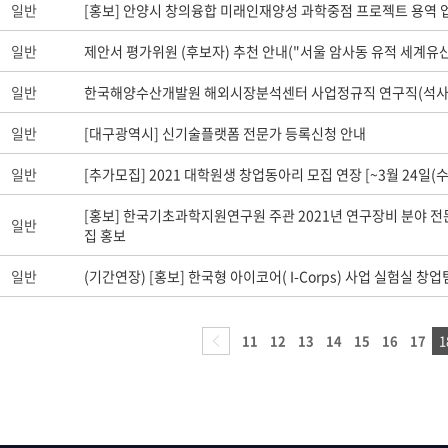
일반
[홍보] 안양시 창의융합 미래인재양성 과학중점 프로젝트 용역 
일반
제안서 평가위원 (후보자) 추천 안내("서울 암사동 유적 세계유
일반
한국해양수산개발원 해외시장분석센터 사업정규직 연구직(석사)
일반
[대구광역시] 신기술플랫폼 전문가 등록신청 안내
일반
[추가모집] 2021 대학원생 창업동아리 모집 연장 [~3월 24일(수
[홍보] 한국기초과학지원연구원 주관 2021년 연구장비 분야 전
일반
집 홍보
일반
(기간연장) [홍보] 한국형 아이코어( I-Corps) 사업 실험실 창업
11
12
13
14
15
16
17
1