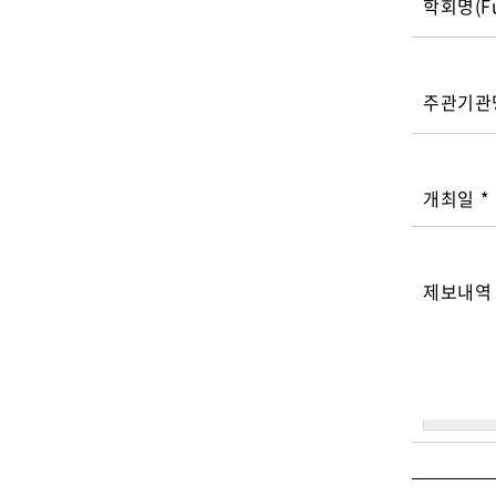
학회명(Fu
주관기
개최일
년
*
월
일 형식
제보내