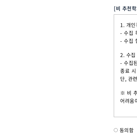
[비 추천학
1. 개
- 수집
- 수집
2. 수
- 수집
종료 시
단, 관
※ 비 
어려움이
동의체크
동의함
*