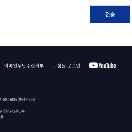
이메일무단수집거부
구성원 로그인
울대 60동(행정관) 5층
공원 942동 5층
3동