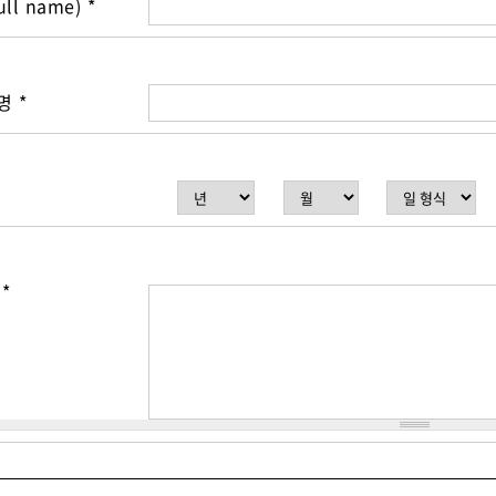
ll name)
*
관명
*
역
*