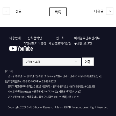
이전글
다음글
목록
이용안내
산학협력단
연구처
이메일무단수집거부
개인정보처리방침
개인정보처리방침
구성원 로그인
이동
부처별 시스템
[연구처]
연구정책과/연구지원과/연구윤리팀: 08826 서울특별시 관악구 관악로1 서울대 60동(행정관) 5층
[산학협력단] Tel. 02-880-4000 Fax. 02-888-2029
운영기획실/연구비관리실: 08826 서울특별시 관악구 관악로1 서울대 연구공원 942동 5층
지식재산전략실: 08826 서울특별시 관악구 관악로1 서울대 연구공원 943동
연건분원: 03080 서울특별시 종로구 대학로 103(연건동) 8동 114호
Copyright 2024 SNU Office of Research Affairs, R&DB Foundation All Right Reserved