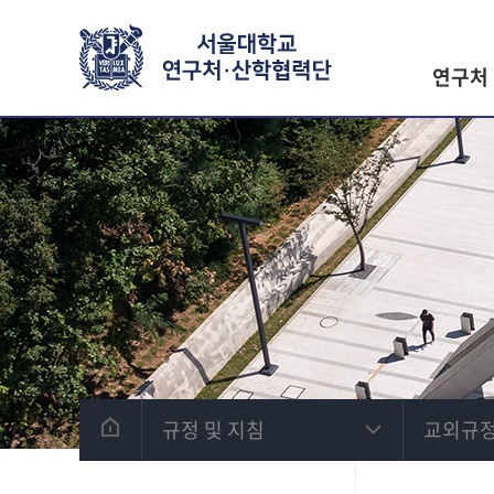
연구처
규정 및 지침
교외규