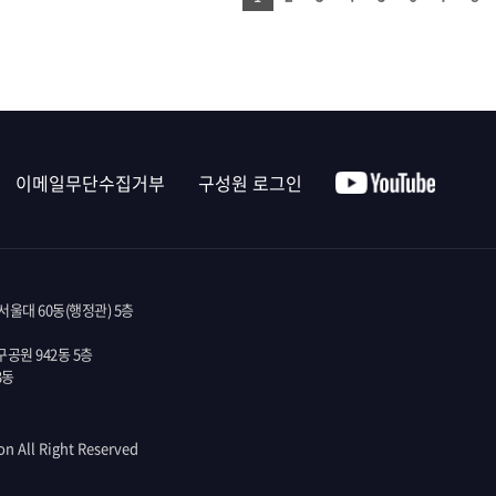
이메일무단수집거부
구성원 로그인
울대 60동(행정관) 5층
공원 942동 5층
3동
on All Right Reserved