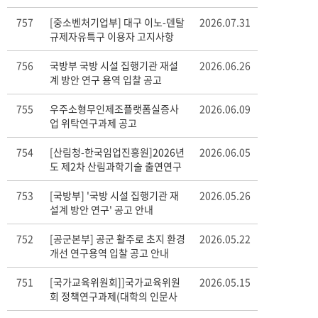
757
[중소벤처기업부] 대구 이노-덴탈
2026.07.31
규제자유특구 이용자 고지사항
756
국방부 국방 시설 집행기관 재설
2026.06.26
계 방안 연구 용역 입찰 공고
755
우주소형무인제조플랫폼실증사
2026.06.09
업 위탁연구과제 공고
754
[산림청-한국임업진흥원]2026년
2026.06.05
도 제2차 산림과학기술 출연연구
개발사업 연구개발 수요조사
753
[국방부] '국방 시설 집행기관 재
2026.05.26
설계 방안 연구' 공고 안내
752
[공군본부] 공군 활주로 초지 환경
2026.05.22
개선 연구용역 입찰 공고 안내
751
[국가교육위원회]]국가교육위원
2026.05.15
회 정책연구과제(대학의 인문사
회 교육) 연구자 재공모 안내