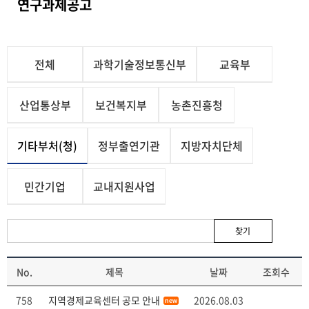
연구과제공고
전체
과학기술정보통신부
교육부
산업통상부
보건복지부
농촌진흥청
기타부처(청)
정부출연기관
지방자치단체
민간기업
교내지원사업
찾기
No.
제목
날짜
조회수
758
지역경제교육센터 공모 안내
2026.08.03
new