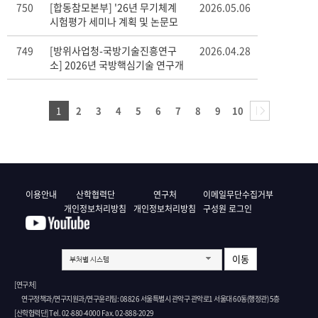
750
[합동참모본부] '26년 무기체계
2026.05.06
시험평가 세미나 계획 및 논문모
집(안내)
749
[방위사업청-국방기술진흥연구
2026.04.28
소] 2026년 국방핵심기술 연구개
발 과제 공모
1
2
3
4
5
6
7
8
9
10
이용안내
산학협력단
연구처
이메일무단수집거부
개인정보처리방침
개인정보처리방침
구성원 로그인
이동
부처별 시스템
[연구처]
연구정책과/연구지원과/연구윤리팀: 08826 서울특별시 관악구 관악로1 서울대 60동(행정관) 5층
[산학협력단] Tel. 02-880-4000 Fax. 02-888-2029