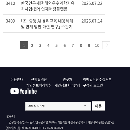
3410
한국연구재단 해외우수과학자유
2026.07.22
치사업(BP) 인재매칭플랫폼
(RPiK) 관련 안내
3409
｢초·중등 AI 윤리교육 내용체계
2026.07.14
및 연계 방안 마련 연구｣ 주관기
관 공모
1
2
3
4
5
6
7
8
9
10
이용안내
산학협력단
연구처
이메일무단수집거부
개인정보처리방침
개인정보처리방침
구성원 로그인
이동
부처별 시스템
[연구처]
연구정책과/연구지원과/연구윤리팀: 08826 서울특별시 관악구 관악로1 서울대 60동(행정관) 5층
[산학협력단] Tel. 02-880-4000 Fax. 02-888-2029