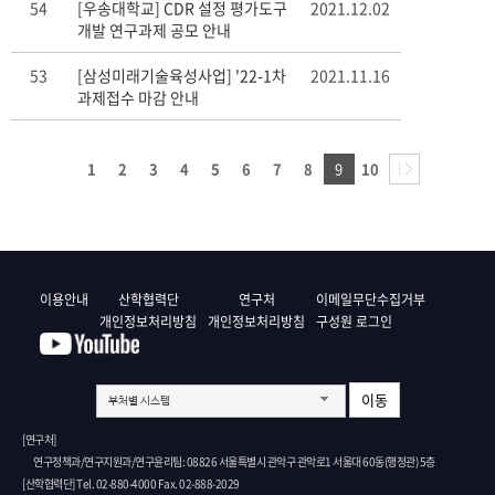
54
[우송대학교] CDR 설정 평가도구
2021.12.02
개발 연구과제 공모 안내
53
[삼성미래기술육성사업] '22-1차
2021.11.16
과제접수 마감 안내
1
2
3
4
5
6
7
8
9
10
이용안내
산학협력단
연구처
이메일무단수집거부
개인정보처리방침
개인정보처리방침
구성원 로그인
이동
부처별 시스템
[연구처]
연구정책과/연구지원과/연구윤리팀: 08826 서울특별시 관악구 관악로1 서울대 60동(행정관) 5층
[산학협력단] Tel. 02-880-4000 Fax. 02-888-2029