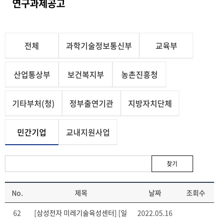
연구과제공고
전체
과학기술정보통신부
교육부
산업통상부
보건복지부
농촌진흥청
기타부처(청)
정부출연기관
지방자치단체
민간기업
교내지원사업
찾기
No.
제목
날짜
조회수
62
[삼성전자 미레기술육성센터] [일
2022.05.16