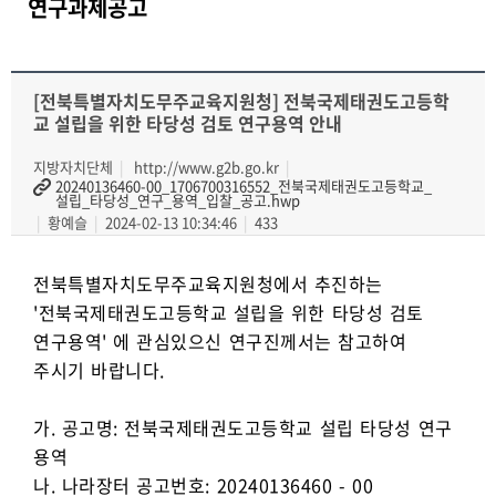
연구과제공고
[전북특별자치도무주교육지원청] 전북국제태권도고등학
교 설립을 위한 타당성 검토 연구용역 안내
지방자치단체
http://www.g2b.go.kr
20240136460-00_1706700316552_전북국제태권도고등학교_
설립_타당성_연구_용역_입찰_공고.hwp
황예슬
2024-02-13 10:34:46
433
전북특별자치도무주교육지원청에서 추진하는
'전북국제태권도고등학교 설립을 위한 타당성 검토
연구용역' 에 관심있으신 연구진께서는 참고하여
주시기 바랍니다.
가. 공고명: 전북국제태권도고등학교 설립 타당성 연구
용역
나. 나라장터 공고번호: 20240136460 - 00