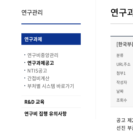
연구
연구관리
연구과제
[한국부
연구비중앙관리
분류
연구과제공고
URL주소
NTIS공고
첨부1
간접비계산
작성자
부처별 시스템 바로가기
날짜
조회수
R&D 교육
연구비 집행 유의사항
공고 제
선진 부