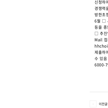
신청하여
경쟁력을
방한초청
6월 □
등을 종
□ 추진
Mail
hhch
제출하여
수 있음
6000
이전글