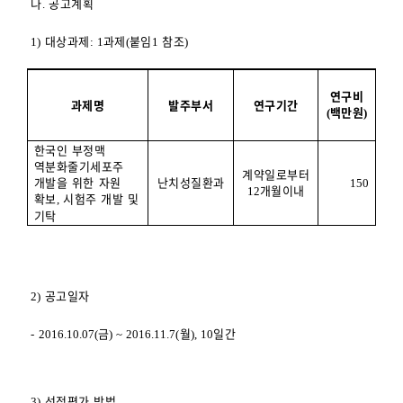
나
공고계획
.
대상과제
과제
붙임
참조
1)
: 1
(
1
)
연구비
과제명
발주부서
연구기간
백만원
(
)
한국인 부정맥
역분화줄기세포주
계약일로부터
개발을 위한 자원
난치성질환과
150
개월이내
12
확보
시험주 개발 및
,
기탁
공고일자
2)
금
월
일간
- 2016.10.07(
) ~ 2016.11.7(
), 10
선정평가 방법
3)