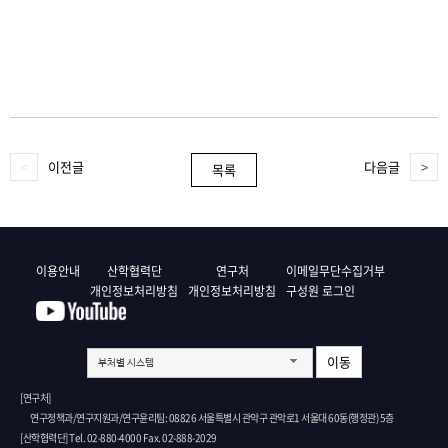
이전글
다음글
목록
이용안내
산학협력단
연구처
이메일무단수집거부
개인정보처리방침
개인정보처리방침
구성원 로그인
이동
부처별 시스템
[연구처]
연구정책과/연구지원과/연구윤리팀: 08826 서울특별시 관악구 관악로1 서울대 60동(행정관) 5층
[산학협력단] Tel. 02-880-4000 Fax. 02-888-2029