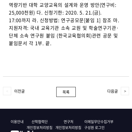
역량기반 대학 교양교육의 설계와 운영 방안(연구비:
25,000천원) 다. 신청기한: 2020. 5. 21.(금).
17:00까지 라. 신청방법: 연구공모문[붙임 1] 참조 마.
지원자격: 국내 교육기관 소속 교원 및 학술연구기관·
단체 소속 연구원 붙임 (한국교육협의회)관련 공문 및
붙임문서 각 1부. 끝.
이전글
다음글
목록
이용안내
산학협력단
연구처
이메일무단수집거부
개인정보처리방침
개인정보처리방침
구성원 로그인