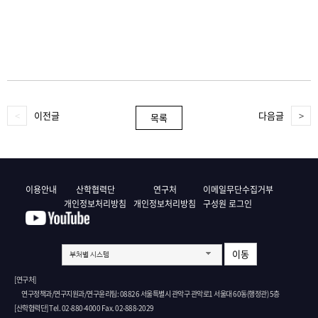
이전글
다음글
목록
이용안내
산학협력단
연구처
이메일무단수집거부
개인정보처리방침
개인정보처리방침
구성원 로그인
이동
부처별 시스템
[연구처]
연구정책과/연구지원과/연구윤리팀: 08826 서울특별시 관악구 관악로1 서울대 60동(행정관) 5층
[산학협력단] Tel. 02-880-4000 Fax. 02-888-2029