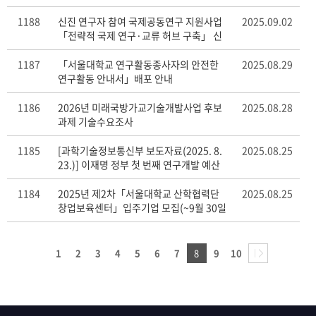
1188
신진 연구자 참여 국제공동연구 지원사업
2025.09.02
「전략적 국제 연구·교류 허브 구축」 신
청 안내 2025 Call for Proposals:
Strategic Hub for International
1187
「서울대학교 연구활동종사자의 안전한
2025.08.29
Research Collaboration
연구활동 안내서」배포 안내
1186
2026년 미래국방가교기술개발사업 후보
2025.08.28
과제 기술수요조사
1185
[과학기술정보통신부 보도자료(2025. 8.
2025.08.25
23.)] 이재명 정부 첫 번째 연구개발 예산
안 발표, 역대 최대 규모인 35.3조 원 파격
투자
1184
2025년 제2차「서울대학교 산학협력단
2025.08.25
창업보육센터」입주기업 모집(~9월 30일
화 12시)
1
2
3
4
5
6
7
8
9
10