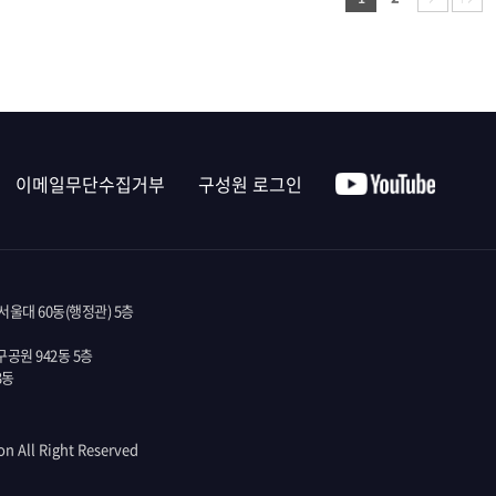
이메일무단수집거부
구성원 로그인
울대 60동(행정관) 5층
공원 942동 5층
3동
on All Right Reserved