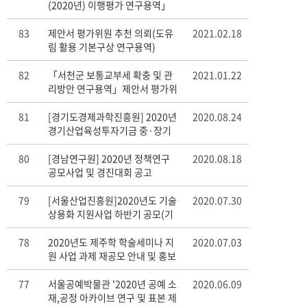
(2020년) 이행평가 연구용역」
제안서 평가위원(후보자) 공개모
집
83
제안서 평가위원 추천 의뢰(도유
2021.02.18
림 활용 기본구상 연구용역)
82
「서천군 보통교부세 확충 및 관
2021.01.22
리방안 연구용역」제안서 평가위
원(후보자) 모집 안내
81
[경기도경제과학진흥원] 2020년
2020.08.24
경기산업육성투자기금 중·장기
운용방안 연구용역 입찰공고 알림
80
[경남연구원] 2020년 정책연구
2020.08.18
공모사업 및 경진대회 공고
79
[서울산업진흥원]2020년도 기술
2020.07.30
상용화 지원사업 하반기 공모(기
업만 신청 가능)
78
2020년도 제주학 학술세미나 지
2020.07.03
원 사업 과제 재공모 안내 및 홍보
협조 요청
77
서울공예박물관 '2020년 공예 소
2020.06.09
재,공정 아카이브 연구 및 표본 제