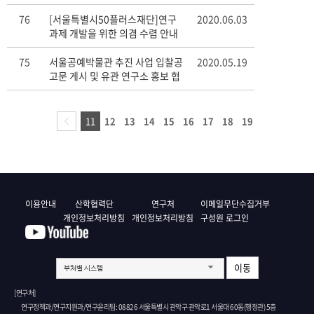
작' 용역 입찰 (재)공고 게시 알림
76
[서울특별시50플러스재단]연구
2020.06.03
과제 개발을 위한 의겸 수렴 안내
75
서울공예박물관 추진 사업 입찰공
2020.05.19
고문 게시 및 유관 연구소 홍보 협
조 요청
11
12
13
14
15
16
17
18
19
이용안내
산학협력단
연구처
이메일무단수집거부
개인정보처리방침
개인정보처리방침
구성원 로그인
이동
부처별 시스템
[연구처]
연구정책과/연구지원과/연구윤리팀: 08826 서울특별시 관악구 관악로1 서울대 60동(행정관) 5층