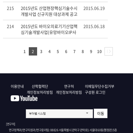
215
2015년도 산업현장핵심기술수시
2015.06.19
개발사업 신규지원 대상과제 공고
214
2015년도 바이오의료기기산업핵
2015.06.18
심기술개발사업(유망바이오IP사
업화촉진사업) 신규지원 공고
1
2
3
4
5
6
7
8
9
10
이용안내
산학협력단
연구처
이메일무단수집거부
개인정보처리방침
개인정보처리방침
구성원 로그인
이동
부처별 시스템
[연구처]
연구정책과/연구지원과/연구윤리팀: 08826 서울특별시 관악구 관악로1 서울대 60동(행정관) 5층