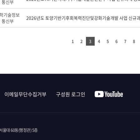
통신부
학기술정보
2026년도 토양기반기후회복력진단및강화기술개발 사업 신규과
통신부
1
2
3
4
5
6
7
8
이메일무단수집거부
구성원 로그인
울대 60동(행정관) 5층