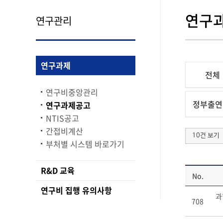
연구
연구관리
연구과제
전체
연구비중앙관리
정부출연
연구과제공고
NTIS공고
간접비계산
10건 보기
부처별 시스템 바로가기
R&D 교육
No.
연구비 집행 유의사항
과
708