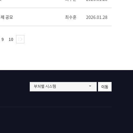
제 공모
최수훈
2026.01.28
9
10
이동
부처별 시스템