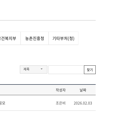
보건복지부
농촌진흥청
기타부처(청)
찾기
제목
작성자
날짜
공모
조은비
2026.02.03