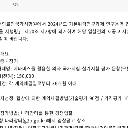
574
의료인국가시험원에서 2024년도 기본위탁연구과제 연구용역 입
률 시행령」 제20조 제2항에 의거하여 해당 입찰건의 재공고 사
참여 바랍니다.
업개요
: 중‧장기
과제명: 메타버스를 활용한 의사 국가시험 실기시험 평가 문항(모
(천원): 150,000
기간: 각 계약체결일로부터 36개월 이내
업자선정: 협상에 의한 계약체결방법(기술평가 90점 / 가격평가 1
찰참가방법: 나라장터를 통한 경쟁입찰
청 나라장터(g2b.go.kr)에서 입찰공고 참조
청 나라장터]-[입찰공고검색]-[기관명]란에 ‘한국보건의료인국가시