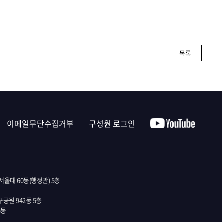
목록
이메일무단수집거부
구성원 로그인
울대 60동(행정관) 5층
공원 942동 5층
3동