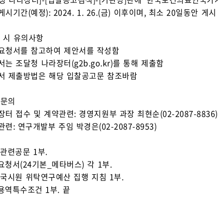
게시기간(예정): 2024. 1. 26.(금) 이후이며, 최소 20일동안 게
가 시 유의사항
안요청서를 참고하여 제안서를 작성함
안서는 조달청 나라장터(g2b.go.kr)를 통해 제출함
안서 제출방법은 해당 입찰공고문 참조바람
타문의
장터 접수 및 계약관련: 경영지원부 과장 최현순(02-2087-8836)
관련: 연구개발부 주임 박경은(02-2087-8953)
 관련공문 1부.
안요청서(24기본_메타버스) 각 1부.
. 국시원 위탁연구예산 집행 지침 1부.
구용역특수조건 1부. 끝