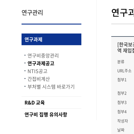
연구
연구관리
연구과제
[한국보
역 재입
연구비중앙관리
분류
연구과제공고
NTIS공고
URL주소
간접비계산
첨부1
부처별 시스템 바로가기
첨부2
R&D 교육
첨부3
첨부4
연구비 집행 유의사항
작성자
날짜