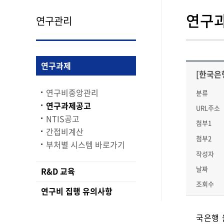
연구
연구관리
연구과제
[한국은
연구비중앙관리
분류
연구과제공고
URL주소
NTIS공고
첨부1
간접비계산
첨부2
부처별 시스템 바로가기
작성자
날짜
R&D 교육
조회수
연구비 집행 유의사항
국은행 