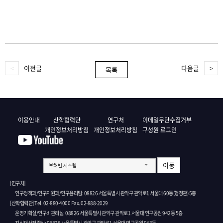
이전글
다음글
목록
이용안내
산학협력단
연구처
이메일무단수집거부
개인정보처리방침
개인정보처리방침
구성원 로그인
이동
부처별 시스템
[연구처]
연구정책과/연구지원과/연구윤리팀: 08826 서울특별시 관악구 관악로1 서울대 60동(행정관) 5층
[산학협력단] Tel. 02-880-4000 Fax. 02-888-2029
운영기획실/연구비관리실: 08826 서울특별시 관악구 관악로1 서울대 연구공원 942동 5층
지식재산전략실: 08826 서울특별시 관악구 관악로1 서울대 연구공원 943동