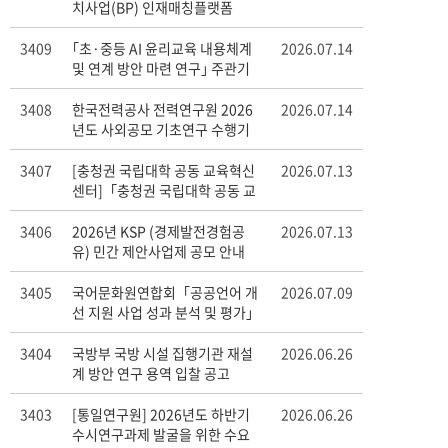
치사업(BP) 인재매칭플랫폼
(RPiK) 관련 안내
3409
｢초·중등 AI 윤리교육 내용체계
2026.07.14
및 연계 방안 마련 연구｣ 주관기
관 공모
3408
한국전력공사 전력연구원 2026
2026.07.14
년도 사외공모 기초연구 수행기
관 모집
3407
[충청권 국립대학 공동 교육혁신
2026.07.13
센터]「충청권 국립대학 공동 교
육혁신센터」2026 CHEC 정책
연구 재공고 안내
3406
2026년 KSP (경제발전경험공
2026.07.13
유) 민간 제안사업제 공모 안내
3405
국어문화원연합회「공공언어 개
2026.07.09
선 지원 사업 성과 분석 및 평가」
연구 용역 공고
3404
국방부 국방 시설 집행기관 재설
2026.06.26
계 방안 연구 용역 입찰 공고
3403
[통일연구원] 2026년도 하반기
2026.06.26
수시연구과제 발굴을 위한 수요