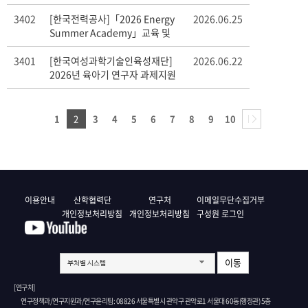
조사 안내
3402
[한국전력공사]「2026 Energy
2026.06.25
Summer Academy」교육 및
교육생 추천 안내
3401
[한국여성과학기술인육성재단]
2026.06.22
2026년 육아기 연구자 과제지원
사업 모집 공고 안내
1
2
3
4
5
6
7
8
9
10
이용안내
산학협력단
연구처
이메일무단수집거부
개인정보처리방침
개인정보처리방침
구성원 로그인
이동
부처별 시스템
[연구처]
연구정책과/연구지원과/연구윤리팀: 08826 서울특별시 관악구 관악로1 서울대 60동(행정관) 5층