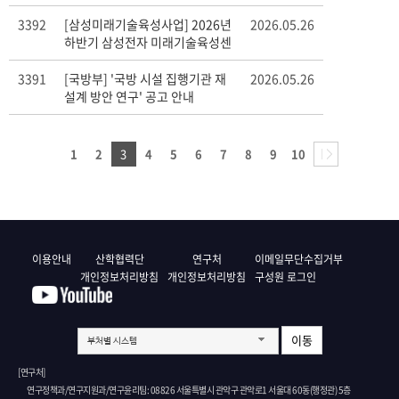
안내
3392
[삼성미래기술육성사업] 2026년
2026.05.26
하반기 삼성전자 미래기술육성센
터 과제 공모 안내
3391
[국방부] '국방 시설 집행기관 재
2026.05.26
설계 방안 연구' 공고 안내
1
2
3
4
5
6
7
8
9
10
이용안내
산학협력단
연구처
이메일무단수집거부
개인정보처리방침
개인정보처리방침
구성원 로그인
이동
부처별 시스템
[연구처]
연구정책과/연구지원과/연구윤리팀: 08826 서울특별시 관악구 관악로1 서울대 60동(행정관) 5층