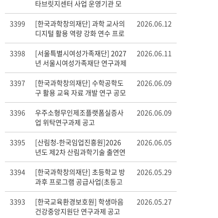
타브릿지센터 사업 운영기관 모
집 공모
3399
[한국과학창의재단] 과학 교사의
2026.06.12
디지털 활용 역량 강화 연수 프로
그램 개발
3398
[서울특별시여성가족재단] 2027
2026.06.11
년 서울시여성가족재단 연구과제
개발을 위한 의견 수렴
3397
[한국과학창의재단] 수학공학도
2026.06.09
구 활용 교육 자료 개발 연구 공모
3396
우주소형무인제조플랫폼실증사
2026.06.09
업 위탁연구과제 공고
3395
[산림청-한국임업진흥원]2026
2026.06.05
년도 제2차 산림과학기술 출연연
구개발사업 연구개발 수요조사
3394
[한국과학창의재단] 초등학교 방
2026.05.29
과후 프로그램 공급사업(초등고
학년 지원형) 공모
3393
[한국교육환경보호원] 학생마음
2026.05.27
건강중앙지원단 연구과제 공고